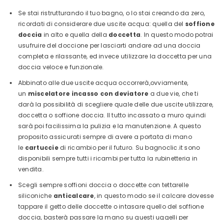
Se stai ristrutturando il tuo bagno, o lo stai creando da zero,
ricordati di considerare due uscite acqua: quella del
soffione
doccia
in alto e quella della
doccetta
. In questo modo potrai
usufruire del doccione per lasciarti andare ad una doccia
completa e rilassante, ed invece utilizzare la doccetta per una
doccia veloce e funzionale.
Abbinato alle due uscite acqua occorrerà,ovviamente,
un
miscelatore incasso con deviatore
a due vie, che ti
darà la possibilità di scegliere quale delle due uscite utilizzare,
doccetta o soffione doccia. Il tutto incassato a muro quindi
sarà poi facilissima la pulizia e la manutenzione. A questo
proposito assicurati sempre di avere a portata di mano
le
cartuccie
di ricambio per il futuro. Su bagnoclic.it sono
disponibili sempre tutti i ricambi per tutta la rubinetteria in
vendita.
Scegli sempre soffioni doccia o doccette con tettarelle
siliconiche
anticalcare
, in questo modo se il calcare dovesse
tappare il getto delle doccette o intasare quello del soffione
doccia, basterà passare la mano su questi uggelli per