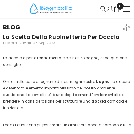
VAI DIRETTAMENTE AI CONTENUTI
0
0
articoli
BLOG
La Scelta Della Rubinetteria Per Doccia
Di
Mara Cavalli
07 Sep 2023
La doccia è parte fondamentale del nostro bagno, ecco qualche
consiglio!
Ormai nelle case di ognuno di noi, in ogni nostro
bagno
, la doccia
è diventata elemento importantissimo del nostro ambiente
quotidiano. La semplicità è uno degli elementi fondamentali da
prendere in considerazione oer strutturare una
doccia
comoda e
funzionale.
Ecco alcuni consigli per creare un ambiente doccia comodo e utile