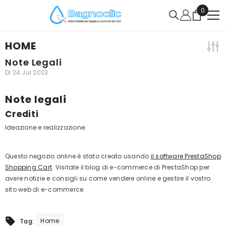
VAI DIRETTAMENTE AI CONTENUTI
0
0
articoli
HOME
Note Legali
Di
24 Jul 2023
Note legali
Crediti
Ideazione e realizzazione:
Questo negozio online è stato creato usando
il software PrestaShop
Shopping Cart
. Visitate il blog di e-commerce di PrestaShop
per
avere notizie e consigli su come vendere online e gestire il vostro
sito web di e-commerce.
Home
Tag: